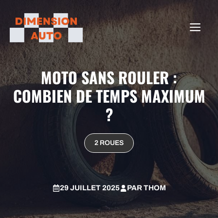
Aller
au
ME
contenu
MOTO SANS ROULER :
COMBIEN DE TEMPS MAXIMUM
?
2 ROUES
29 JUILLET 2025
PAR
THOM