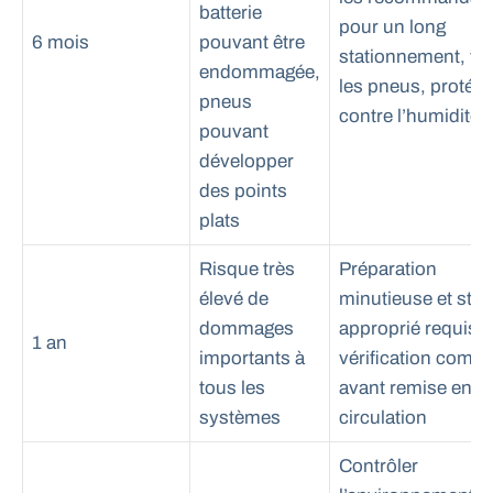
batterie
pour un long
6 mois
pouvant être
stationnement, vér
endommagée,
les pneus, protége
pneus
contre l’humidité
pouvant
développer
des points
plats
Risque très
Préparation
élevé de
minutieuse et sto
dommages
approprié requis,
1 an
importants à
vérification compl
tous les
avant remise en
systèmes
circulation
Contrôler